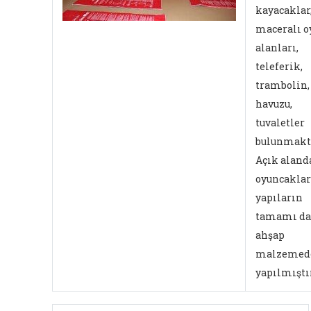
kayacaklar
maceralı o
alanları,
teleferik,
trambolin
havuzu,
tuvaletler
bulunmakta
Açık aland
oyuncaklar
yapıların
tamamı da
ahşap
malzemed
yapılmıştır