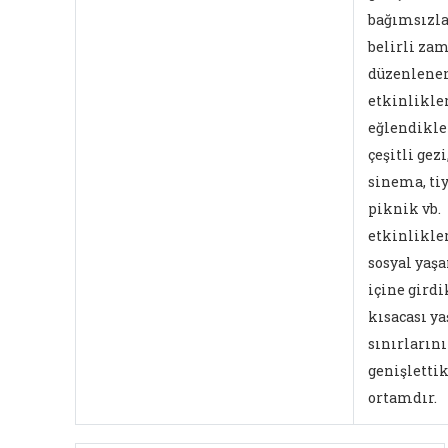
bağımsızla
belirli za
düzenlene
etkinlikle
eğlendikler
çeşitli gezi
sinema, tiy
piknik vb.
etkinlikle
sosyal yaş
içine girdi
kısacası y
sınırlarını
genişlettik
ortamdır.