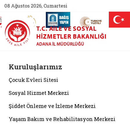
08 Ağustos 2026, Cumartesi
AİLEM İletişim Merkezi (yeni sekmede açılır)
Aile ve Nüfus On Yılı (yeni sekmede açılır)
Darülaceze bağış sayfası (yeni sekme
açılır)
 Aile (yeni sekmede açılır)
T.C. AILE VE SOSYAL
HIZMETLER BAKANLIĞI
ADANA İL MÜDÜRLÜĞÜ
Kuruluşlarımız
Çocuk Evleri Sitesi
Sosyal Hizmet Merkezi
Şiddet Önleme ve İzleme Merkezi
Yaşam Bakım ve Rehabilitasyon Merkezi