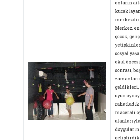
onların ail
kucaklayan
merkezdir
Merkez, en
çocuk, genç
yetişkinler
sosyal yaşa
okul öncesi
sonrası, bo
zamanları
geldikleri,
oyun oynay
rahatladıkl
maceralı o
alanlarıyl
duyguların
geliştirdik