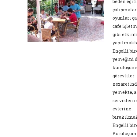
beden eğiti
çalışmalar
oyunları ça
cafe işletm
gibi etkinl
yapılmakta
Engelli bir
yemeğini 
kuruluşum
görevliler
nezaretind
yemekte, 
servisleri
evlerine
bırakılmak
Engelli bir
Kuruluşum