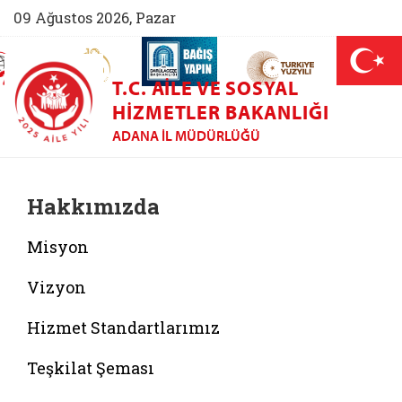
09 Ağustos 2026, Pazar
AİLEM İletişim Merkezi (yeni sekmede açılır)
Aile ve Nüfus On Yılı (yeni sekmede açılır)
Darülaceze bağış sayfası (yeni sekme
açılır)
 Aile (yeni sekmede açılır)
T.C. AILE VE SOSYAL
HIZMETLER BAKANLIĞI
ADANA İL MÜDÜRLÜĞÜ
Hakkımızda
Misyon
Vizyon
Hizmet Standartlarımız
Teşkilat Şeması