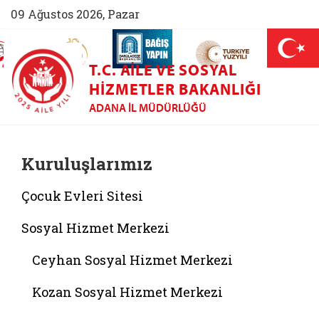
09 Ağustos 2026, Pazar
AİLEM İletişim Merkezi (yeni sekmede açılır)
Aile ve Nüfus On Yılı (yeni sekmede açılır)
Darülaceze bağış sayfası (yeni sekme
açılır)
 Aile (yeni sekmede açılır)
T.C. AILE VE SOSYAL
HIZMETLER BAKANLIĞI
ADANA İL MÜDÜRLÜĞÜ
Kuruluşlarımız
Çocuk Evleri Sitesi
Sosyal Hizmet Merkezi
Ceyhan Sosyal Hizmet Merkezi
Kozan Sosyal Hizmet Merkezi