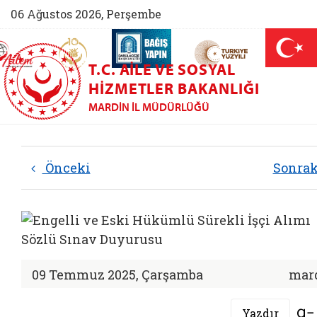
06 Ağustos 2026, Perşembe
AİLEM İletişim Merkezi (yeni sekmede açılır)
Aile ve Nüfus On Yılı (yeni sekmede açılır)
Darülaceze bağış sayfası (yeni sekme
açılır)
 Aile (yeni sekmede açılır)
T.C. AILE VE SOSYAL
HIZMETLER BAKANLIĞI
MARDIN İL MÜDÜRLÜĞÜ
Önceki
Sonra
09 Temmuz 2025, Çarşamba
mar
Yazdır