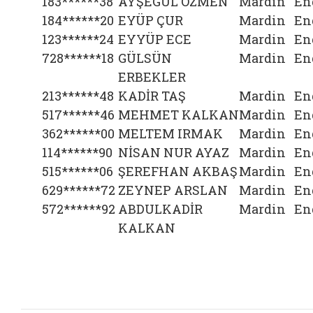
183******38
AYŞEGÜL ÖZMEN
Mardin
En
184******20
EYÜP ÇUR
Mardin
En
123******24
EYYÜP ECE
Mardin
En
728******18
GÜLSÜN
Mardin
En
ERBEKLER
213******48
KADİR TAŞ
Mardin
En
517******46
MEHMET KALKAN
Mardin
En
362******00
MELTEM IRMAK
Mardin
En
114******90
NİSAN NUR AYAZ
Mardin
En
515******06
ŞEREFHAN AKBAŞ
Mardin
En
629******72
ZEYNEP ARSLAN
Mardin
En
572******92
ABDULKADİR
Mardin
En
KALKAN