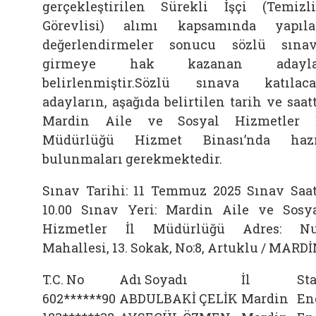
gerçekleştirilen Sürekli İşçi (Temizl
Görevlisi) alımı kapsamında yapıl
değerlendirmeler sonucu sözlü sına
girmeye hak kazanan adayla
belirlenmiştir.
Sözlü sınava katılaca
adayların, aşağıda belirtilen tarih ve saat
Mardin Aile ve Sosyal Hizmetler 
Müdürlüğü Hizmet Binası’nda hazı
bulunmaları gerekmektedir.
Sınav Tarihi: 11 Temmuz 2025
Sınav Saat
10.00
Sınav Yeri: Mardin Aile ve Sosy
Hizmetler İl Müdürlüğü
Adres: Nu
Mahallesi, 13. Sokak, No:8, Artuklu / MARD
T.C. No
Adı Soyadı
İl
St
602******90
ABDULBAKİ ÇELİK
Mardin
En