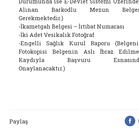
Durumunda ise E-Devlet Sistemi Üzerind
Alınan Barkodlu Mezun Belges
Gerekmektedir.)
-İkametgah Belgesi – İrtibat Numarası
-İki Adet Vesikalık Fotoğraf
-Engelli Sağlık Kurul Raporu (Belgen
Fotokopisi Belgenin Aslı İbraz Edilm
Kaydıyla Başvuru Esnasınd
Onaylanacaktır.)
Paylaş
F