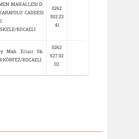
MEN MAHALLESİ D-
0262
 KARAYOLU CADDESİ
502 23
1
41
İSKELE/KOCAELİ
0262
ey Mah. Erişir Sk.
527 02
38 KÖRFEZ/KOCAELİ
02