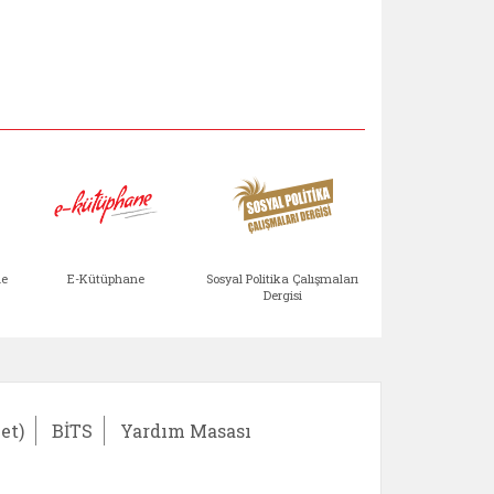
Aile Çocuk Derg
me
E-Kütüphane
Sosyal Politika Çalışmaları
Dergisi
)
Bağışlar ve Yardımlar (yeni sekmede açılır)
bilirlik Değerlendirme Modülü (yeni sekmede açıl
E-Kütüphane (yeni sekmede açılır)
Sosyal Politika Çalış
Ail
et)
BİTS
Yardım Masası