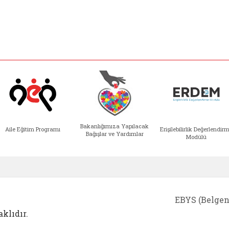
Bakanlığımıza Yapılacak
Aile Eğitim Programı
Erişilebilirlik Değerlendir
Bağışlar ve Yardımlar
Modülü
e açılır)
enim Ailem (yeni sekmede açılır)
Aile Eğitim Programı (yeni sekmede açılır
Bakanlığımıza Yapılacak 
Erişile
EBYS (Belgen
klıdır.