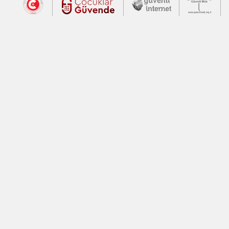
Dış Bağlantılar
Cumhurbaşkanlığı İletişim Merkezi (CİM
Çocuklar Güvende (yeni 
Güvenli İnte
Güv