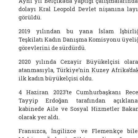
Aynı yıl Belçika’da yaptığı çalışmalarınd
dolayı Kral Leopold Devlet nişanına lay
görüldü.
2019 yılından bu yana İslam İşbirli
Teşkilatı Kadın Danışma Komisyonu üyeli
görevlerini de sürdürdü.
2020 yılında Cezayir Büyükelçisi olar
atanmasıyla, Türkiye’nin Kuzey Afrika’da
ilk kadın büyükelçisi oldu.
4 Haziran 2023’te Cumhurbaşkanı Rec
Tayyip Erdoğan tarafından açıklan
kabinede Aile ve Sosyal Hizmetler Baka
olarak yer aldı.
Fransızca, İngilizce ve Flemenkçe bil