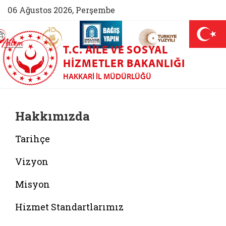
06 Ağustos 2026, Perşembe
AİLEM İletişim Merkezi (yeni sekmede açılır)
Aile ve Nüfus On Yılı (yeni sekmede açılır)
Darülaceze bağış sayfası (yeni sekme
açılır)
 Aile (yeni sekmede açılır)
T.C. AILE VE SOSYAL
HIZMETLER BAKANLIĞI
HAKKARI İL MÜDÜRLÜĞÜ
Hakkımızda
Tarihçe
Vizyon
Misyon
Hizmet Standartlarımız