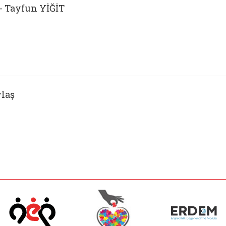
- Tayfun YİĞİT
laş