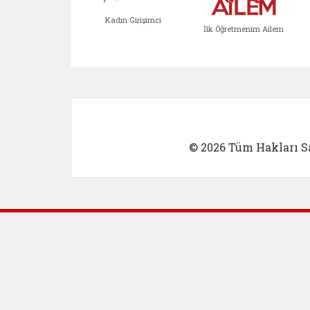
Kadın Girişimci
İlk Öğretmenim Ailem
Kadın Girişimci (yeni sekmed
İlk Öğretm
© 2026 Tüm Hakları Sa
Dış Bağlantılar