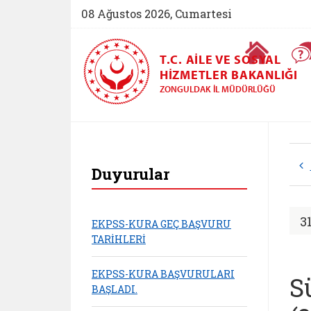
08 Ağustos 2026, Cumartesi
Ana Sayfa
T.C. AILE VE SOSYAL
HIZMETLER BAKANLIĞI
ZONGULDAK İL MÜDÜRLÜĞÜ
Zonguldak Aile ve S
Duyurular
3
EKPSS-KURA GEÇ BAŞVURU
TARİHLERİ
EKPSS-KURA BAŞVURULARI
S
BAŞLADI.