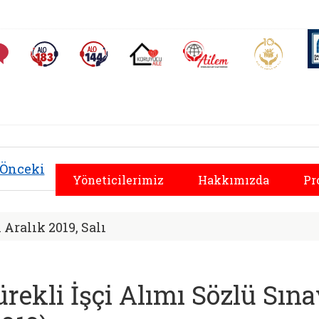
AİLEM İletişim Merkezi
Aile ve 
Sıkça Sorulan Sorular
Alo 183 (yeni sekmede açılır)
Alo 144 (yeni sekmede açılır)
Koruyucu Aile (yeni sekmede açılır)
osyal Hizmetler İl M
Önceki
Yöneticilerimiz
Hakkımızda
Pr
1 Aralık 2019, Salı
ürekli İşçi Alımı Sözlü Sın