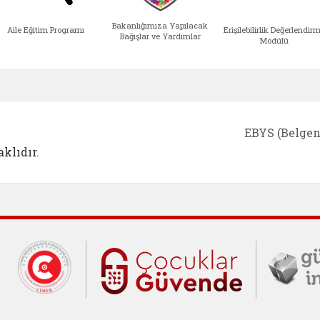
Bakanlığımıza Yapılacak
Aile Eğitim Programı
Erişilebilirlik Değerlendir
Bağışlar ve Yardımlar
Modülü
e açılır)
enim Ailem (yeni sekmede açılır)
Aile Eğitim Programı (yeni sekmede açılır
Bakanlığımıza Yapılacak 
Erişile
EBYS (Belgen
klıdır.
Cumhurbaşkanlığı İletişim Merkezi (C
Çocuklar Gü