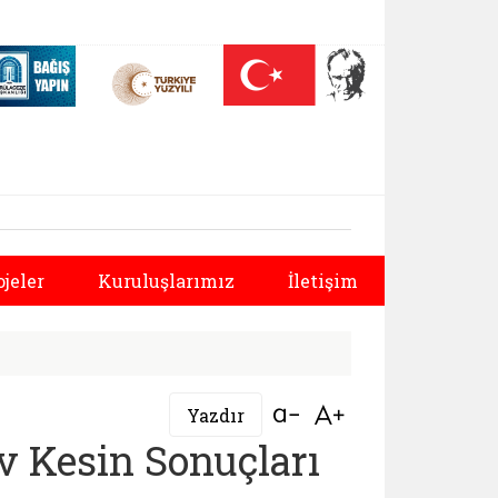
 (yeni sekmede açılır)
Nüfus On Yılı (yeni sekmede açılır)
Darülaceze bağış sayfası (yeni sekmede açılır)
üdürlüğü | Sürekli İ
Sonraki
ojeler
Kuruluşlarımız
İletişim
Bağlantıyı aç
Bağlantıyı aç
Yazdır
av Kesin Sonuçları