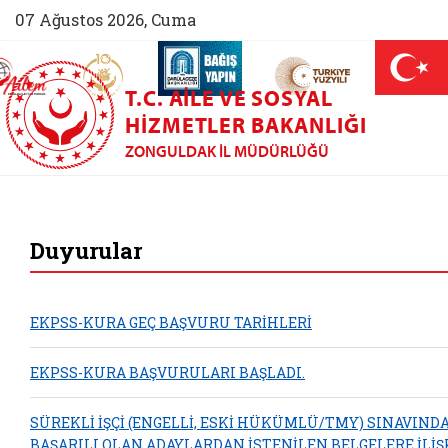
07 Ağustos 2026, Cuma
AİLEM İletişim Merkezi (yeni sekmede açılır)
Aile ve Nüfus On Yılı (yeni sekmede açılır)
Darülaceze bağış sayfası (yeni sekme
açılır)
 Aile (yeni sekmede açılır)
T.C. AILE VE SOSYAL
HIZMETLER BAKANLIĞI
ZONGULDAK İL MÜDÜRLÜĞÜ
Zonguldak Aile ve S
Duyurular
EKPSS-KURA GEÇ BAŞVURU TARİHLERİ
EKPSS-KURA BAŞVURULARI BAŞLADI.
SÜREKLİ İŞÇİ (ENGELLİ, ESKİ HÜKÜMLÜ/TMY) SINAVIND
BAŞARILI OLAN ADAYLARDAN İSTENİLEN BELGELERE İLİŞ