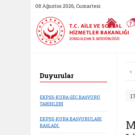
08 Ağustos 2026, Cumartesi
Ana Sayfa
T.C. AILE VE SOSYAL
HIZMETLER BAKANLIĞI
ZONGULDAK İL MÜDÜRLÜĞÜ
Zonguldak Aile ve 
Duyurular
1
EKPSS-KURA GEÇ BAŞVURU
TARİHLERİ
EKPSS-KURA BAŞVURULARI
M
BAŞLADI.