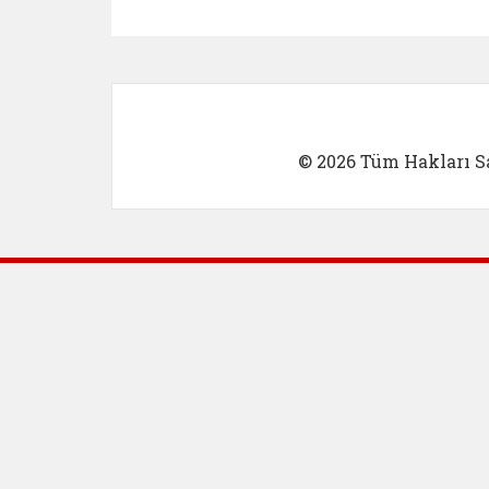
Kadın Girişimci (yeni sekmed
İlk Öğretm
© 2026 Tüm Hakları Sa
Dış Bağlantılar