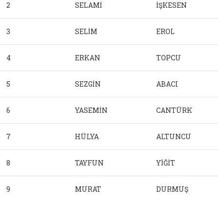
2
SELAMİ
İŞKESEN
3
SELİM
EROL
4
ERKAN
TOPCU
5
SEZGİN
ABACI
6
YASEMİN
CANTÜRK
7
HÜLYA
ALTUNCU
8
TAYFUN
YİĞİT
9
MURAT
DURMUŞ