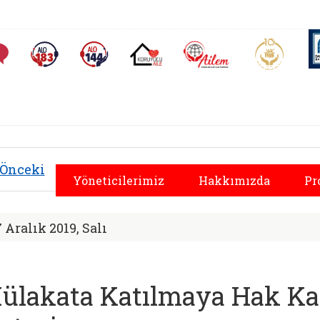
AİLEM İletişim Merkezi
Aile ve 
Sıkça Sorulan Sorular
Alo 183 (yeni sekmede açılır)
Alo 144 (yeni sekmede açılır)
Koruyucu Aile (yeni sekmede açılır)
Sosyal Hizmetler İl
Önceki
Yöneticilerimiz
Hakkımızda
Pr
7 Aralık 2019, Salı
ülakata Katılmaya Hak Ka