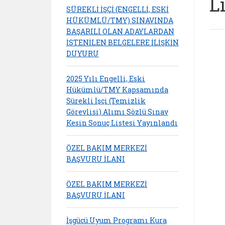
L
SÜREKLİ İŞÇİ (ENGELLİ, ESKİ
HÜKÜMLÜ/TMY) SINAVINDA
BAŞARILI OLAN ADAYLARDAN
İSTENİLEN BELGELERE İLİŞKİN
DUYURU
2025 Yılı Engelli, Eski
Hükümlü/TMY Kapsamında
Sürekli İşçi (Temizlik
Görevlisi) Alımı Sözlü Sınav
Kesin Sonuç Listesi Yayınlandı
ÖZEL BAKIM MERKEZİ
BAŞVURU İLANI
ÖZEL BAKIM MERKEZİ
BAŞVURU İLANI
İşgücü Uyum Programı Kura