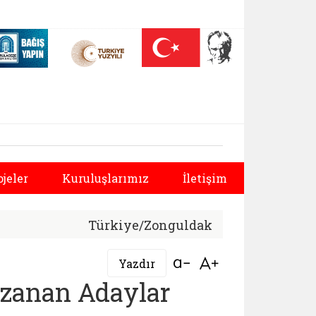
 (yeni sekmede açılır)
Nüfus On Yılı (yeni sekmede açılır)
Darülaceze bağış sayfası (yeni sekmede açılır)
 Müdürlüğü | Mülaka
Sonraki
ojeler
Kuruluşlarımız
İletişim
Türkiye/Zonguldak
Bağlantıyı aç
Bağlantıyı aç
Yazdır
zanan Adaylar