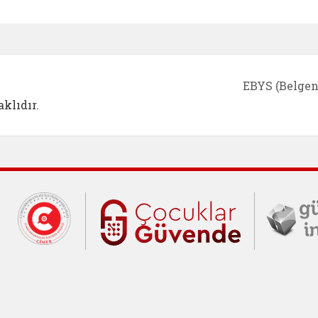
e açılır)
enim Ailem (yeni sekmede açılır)
Aile Eğitim Programı (yeni sekmede açılır
Bakanlığımıza Yapılacak 
Erişile
EBYS (Belgen
klıdır.
Cumhurbaşkanlığı İletişim Merkezi (C
Çocuklar Gü