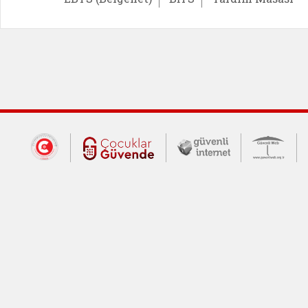
Dış Bağlantılar
Cumhurbaşkanlığı İletişim Merkezi (CİM
Çocuklar Güvende (yeni 
Güvenli İnte
Güv