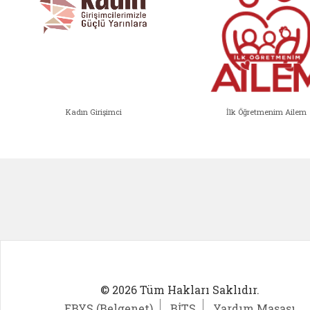
Kadın Girişimci
İlk Öğretmenim Ailem
Kadın Girişimci (yeni sekmede açıl
İlk Öğ
© 2026 Tüm Hakları Saklıdır.
EBYS (Belgenet)
BİTS
Yardım Masası