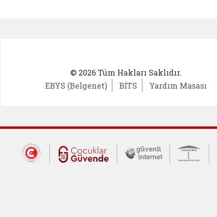
Kadın Girişimci (yeni sekmede açıl
İlk Öğ
© 2026 Tüm Hakları Saklıdır.
EBYS (Belgenet)
BİTS
Yardım Masası
Dış Bağlantılar
Cumhurbaşkanlığı İletişim Merkezi (CİM
Çocuklar Güvende (yeni 
Güvenli İnte
Güv