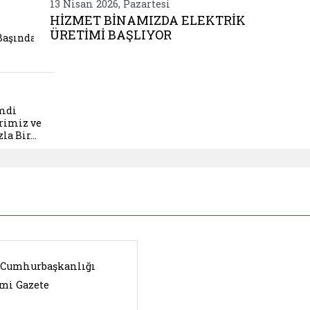
13 Nisan 2026, Pazartesi
Be
iz kabirleri basinda anildi
HİZMET BİNAMIZDA ELEKTRİK
ÜRETİMİ BAŞLIYOR
Başında
muz sayin hamdi ozder kurulus mudurlerimiz ve ca
mdi
rimiz ve
la Bir…
. Cumhurbaşkanlığı
mi Gazete