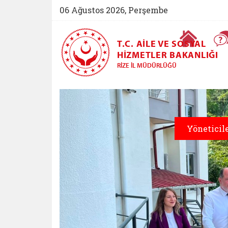
06 Ağustos 2026, Perşembe
Ana Sayfa
T.C. AILE VE SOSYAL
HIZMETLER BAKANLIĞI
RIZE İL MÜDÜRLÜĞÜ
Rize Aile ve Sosyal
Öne Çıkan Haberler Slayt G
Yöneticil