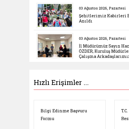
Belgeyi aç: sehitlerim
03 Ağustos 2026, Pazartesi
Şehitlerimiz Kabirleri 
Anıldı
Belgeyi aç: il muduru
03 Ağustos 2026, Pazartesi
İl Müdürümüz Sayın Ha
ÖZDER, Kuruluş Müdürle
Çalışma Arkadaşlarımız
Hızlı Erişimler ...
Bilgi Edinme Başvuru
T.C
Formu
Res