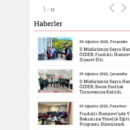
1
/
11
Haberler
Belgeyi aç: il muduru
06 Ağustos 2026, Perşembe
İl Müdürümüz Sayın Ha
ÖZDER, Fındıklı Huzurev
Ziyaret Etti
Belgeyi aç: il muduru
05 Ağustos 2026, Çarşamba
İl Müdürümüz Sayın Ha
ÖZDER, Bocce Dostluk
Turnuvasına Katıldı.
Belgeyi aç: findikli 
03 Ağustos 2026, Pazartesi
Belgeyi aç: javascript:;
igi.ailevecalisma.gov (yeni sekmede açılır)
Fındıklı Huzurevi’nde Y
Bakımına Yönelik Eğit
Programı Düzenlendi