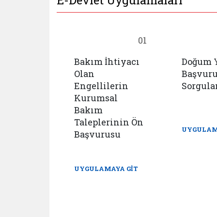
E-Devlet Uygulamaları
18
01
Bakım İhtiyacı
Doğum 
cu
Olan
Başvur
mlar
Engellilerin
Sorgul
 İhbar
Kurumsal
u ve
Bakım
istemi
Taleplerinin Ön
UYGULAM
Başvurusu
AYA GİT
UYGULAMAYA GİT