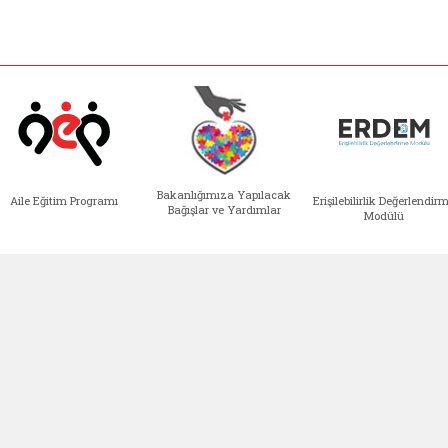
Bakanlığımıza Yapılacak
Aile Eğitim Programı
Erişilebilirlik Değerlendir
Bağışlar ve Yardımlar
Modülü
e açılır)
enim Ailem (yeni sekmede açılır)
Aile Eğitim Programı (yeni sekmede açılır
Bakanlığımıza Yapılacak 
Erişile
EBYS (Belgen
klıdır.