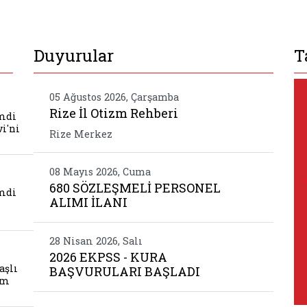
Duyurular
T
muz sayin hamdi ozder findikli huzurevi ni ziyaret
05 Ağustos 2026, Çarşamba
Rize İl Otizm Rehberi
mdi
i'ni
Rize Merkez
muz sayin hamdi ozder bocce dostluk turnuvasina 
08 Mayıs 2026, Cuma
680 SÖZLEŞMELİ PERSONEL
mdi
ALIMI İLANI
28 Nisan 2026, Salı
huzurevi nde yasli bakimina yonelik egitim progr
2026 EKPSS - KURA
Belgeyi aç: javascript:;
aşlı
BAŞVURULARI BAŞLADI
im