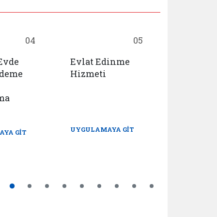
04
05
 Evde
Evlat Edinme
Huzurevl
Ödeme
Hizmeti
Yaşlı Ba
Rehabili
ma
Merkezl
Yerleşme
Ön Başv
UYGULAMAYA GİT
YA GİT
UYGULAMA