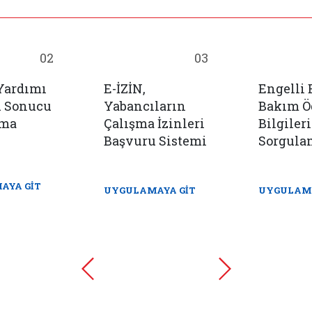
02
03
Yardımı
E-İZİN,
Engelli
u Sonucu
Yabancıların
Bakım 
ama
Çalışma İzinleri
Bilgileri
Başvuru Sistemi
Sorgula
AYA GİT
UYGULAMAYA GİT
UYGULAMA