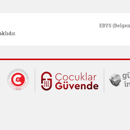
EBYS (Belgen
klıdır.
Cumhurbaşkanlığı İletişim Merkezi (C
Çocuklar Gü