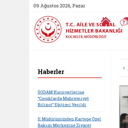
09 Ağustos 2026, Pazar
Ana Sayfa
T.C. AILE VE SOSYAL
HIZMETLER BAKANLIĞI
KOCAELI İL MÜDÜRLÜĞÜ
Haberler
SODAM Kursiyerlerine
“Çocuklarda Mahremiyet
Bilinci” Eğitimi Verildi
İl Müdürümüzden Kartepe Özel
Bakım Merkezine Ziyaret