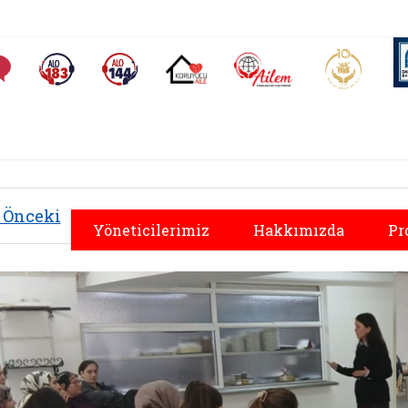
AİLEM İletişim Merkezi
Aile ve 
Sıkça Sorulan Sorular
Alo 183 (yeni sekmede açılır)
Alo 144 (yeni sekmede açılır)
Koruyucu Aile (yeni sekmede açılır)
Önceki
Yöneticilerimiz
Hakkımızda
Pr