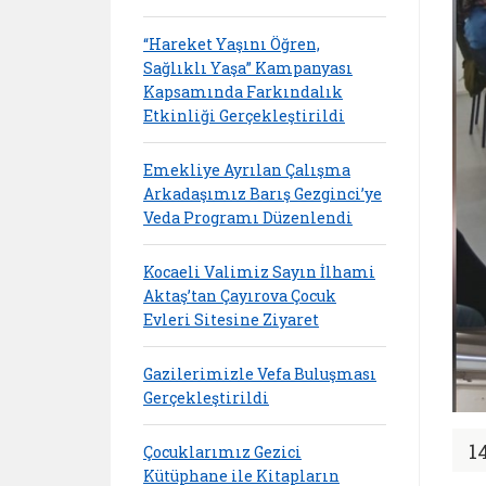
“Hareket Yaşını Öğren,
Sağlıklı Yaşa” Kampanyası
Kapsamında Farkındalık
Etkinliği Gerçekleştirildi
Emekliye Ayrılan Çalışma
Arkadaşımız Barış Gezginci’ye
Veda Programı Düzenlendi
Kocaeli Valimiz Sayın İlhami
Aktaş’tan Çayırova Çocuk
Evleri Sitesine Ziyaret
Gazilerimizle Vefa Buluşması
Gerçekleştirildi
1
Çocuklarımız Gezici
Kütüphane ile Kitapların