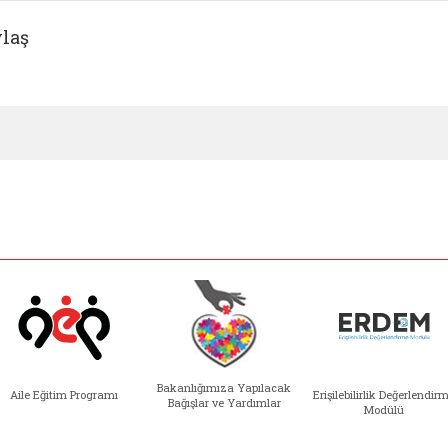
laş
Bakanlığımıza Yapılacak
Aile Eğitim Programı
Erişilebilirlik Değerlendir
Bağışlar ve Yardımlar
Modülü
e açılır)
enim Ailem (yeni sekmede açılır)
Aile Eğitim Programı (yeni sekmede açılır
Bakanlığımıza Yapılacak 
Erişile