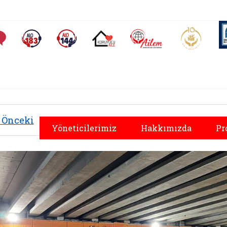
AİLEM İletişim Merkezi
Aile ve 
Sıkça Sorulan Sorular
Alo 183 (yeni sekmede açılır)
Alo 144 (yeni sekmede açılır)
Koruyucu Aile (yeni sekmede açılır)
Önceki
Yöneticilerimiz
Hakkımızda
Pr