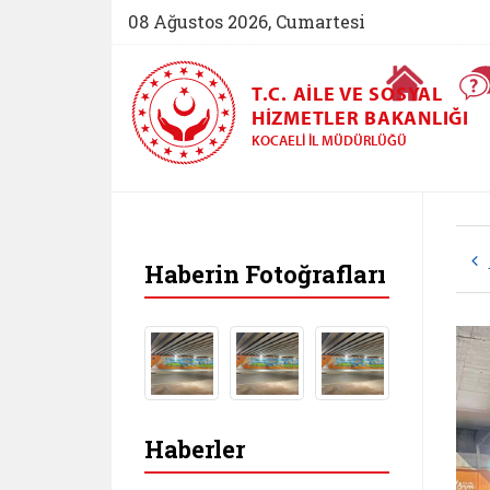
08 Ağustos 2026, Cumartesi
Ana Sayfa
T.C. AILE VE SOSYAL
HIZMETLER BAKANLIĞI
KOCAELI İL MÜDÜRLÜĞÜ
Haberin Fotoğrafları
Haberler