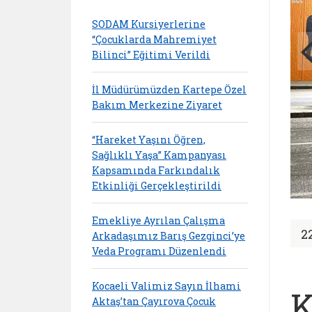
SODAM Kursiyerlerine
“Çocuklarda Mahremiyet
Bilinci” Eğitimi Verildi
İl Müdürümüzden Kartepe Özel
Bakım Merkezine Ziyaret
“Hareket Yaşını Öğren,
Sağlıklı Yaşa” Kampanyası
Kapsamında Farkındalık
Etkinliği Gerçekleştirildi
Emekliye Ayrılan Çalışma
2
Arkadaşımız Barış Gezginci’ye
Veda Programı Düzenlendi
Kocaeli Valimiz Sayın İlhami
K
Aktaş’tan Çayırova Çocuk