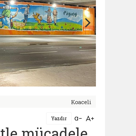
Koaceli
Bağlantıyı aç
Bağlantıyı aç
Yazdır
tle mücadele,