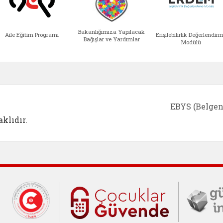
Bakanlığımıza Yapılacak
Aile Eğitim Programı
Erişilebilirlik Değerlendir
Bağışlar ve Yardımlar
Modülü
e açılır)
enim Ailem (yeni sekmede açılır)
Aile Eğitim Programı (yeni sekmede açılır
Bakanlığımıza Yapılacak 
Erişile
EBYS (Belgen
klıdır.
Cumhurbaşkanlığı İletişim Merkezi (C
Çocuklar Gü