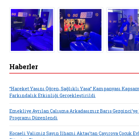
Haberler
“Hareket Yaşını Öğren, Sağlıklı Yaşa” Kampanyası Kapsa
Farkındalık Etkinliği Gerçekleştirildi
Emekliye Ayrılan Çalışma Arkadaşımız Barış Gezginci’ye
Programı Düzenlendi
Kocaeli Valimiz Sayın İlhami Aktaş’tan Çayırova Çocuk Ev