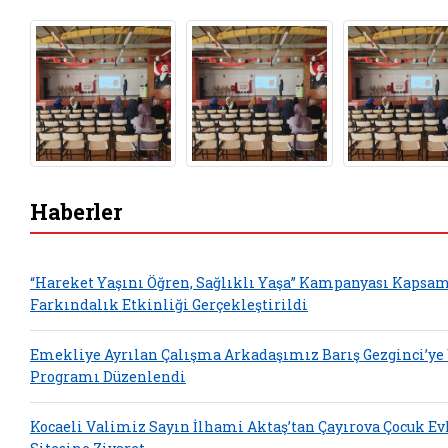
Haberler
“Hareket Yaşını Öğren, Sağlıklı Yaşa” Kampanyası Kapsa
Farkındalık Etkinliği Gerçekleştirildi
Emekliye Ayrılan Çalışma Arkadaşımız Barış Gezginci’ye
Programı Düzenlendi
Kocaeli Valimiz Sayın İlhami Aktaş’tan Çayırova Çocuk Ev