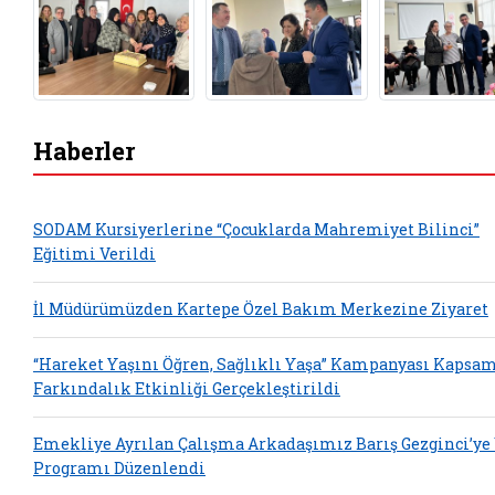
Haberler
SODAM Kursiyerlerine “Çocuklarda Mahremiyet Bilinci”
Eğitimi Verildi
İl Müdürümüzden Kartepe Özel Bakım Merkezine Ziyaret
“Hareket Yaşını Öğren, Sağlıklı Yaşa” Kampanyası Kapsa
Farkındalık Etkinliği Gerçekleştirildi
Emekliye Ayrılan Çalışma Arkadaşımız Barış Gezginci’ye
Programı Düzenlendi