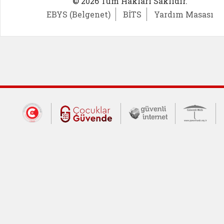
© 2026 Tüm Hakları Saklıdır.
EBYS (Belgenet)
BİTS
Yardım Masası
Dış Bağlantılar
Cumhurbaşkanlığı İletişim Merkezi (CİM
Çocuklar Güvende (yeni 
Güvenli İnte
Güv