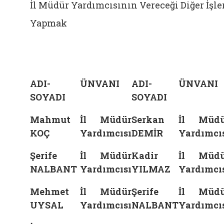
İl Müdür Yardımcısının Vereceği Diğer İşle
Yapmak
ADI-
ÜNVANI
ADI-
ÜNVANI
SOYADI
SOYADI
Mahmut
İl Müdür
Serkan
İl Müdü
KOÇ
Yardımcısı
DEMİR
Yardımcı
Şerife
İl Müdür
Kadir
İl Müdü
NALBANT
Yardımcısı
YILMAZ
Yardımcı
Mehmet
İl Müdür
Şerife
İl Müdü
UYSAL
Yardımcısı
NALBANT
Yardımcı