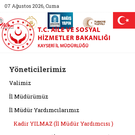
07 Ağustos 2026, Cuma
AİLEM İletişim Merkezi (yeni sekmede açılır)
Aile ve Nüfus On Yılı (yeni sekmede açılır)
Darülaceze bağış sayfası (yeni sekme
açılır)
 Aile (yeni sekmede açılır)
T.C. AILE VE SOSYAL
HIZMETLER BAKANLIĞI
KAYSERI İL MÜDÜRLÜĞÜ
Yöneticilerimiz
Valimiz
İl Müdürümüz
İl Müdür Yardımcılarımız
Kadir YILMAZ (İl Müdür Yardımcısı )