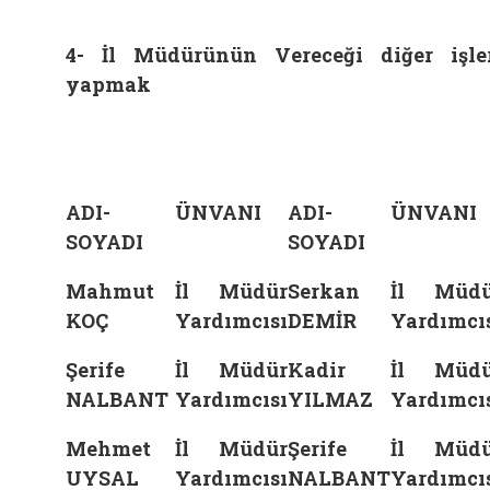
4- İl Müdürünün Vereceği diğer işle
yapmak
ADI-
ÜNVANI
ADI-
ÜNVANI
SOYADI
SOYADI
Mahmut
İl Müdür
Serkan
İl Müdü
KOÇ
Yardımcısı
DEMİR
Yardımcı
Şerife
İl Müdür
Kadir
İl Müdü
NALBANT
Yardımcısı
YILMAZ
Yardımcı
Mehmet
İl Müdür
Şerife
İl Müdü
UYSAL
Yardımcısı
NALBANT
Yardımcı