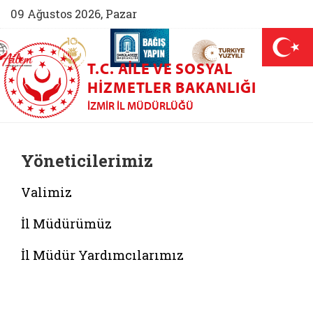
09 Ağustos 2026, Pazar
AİLEM İletişim Merkezi (yeni sekmede açılır)
Aile ve Nüfus On Yılı (yeni sekmede açılır)
Darülaceze bağış sayfası (yeni sekme
açılır)
 Aile (yeni sekmede açılır)
T.C. AILE VE SOSYAL
HIZMETLER BAKANLIĞI
İZMIR İL MÜDÜRLÜĞÜ
Yöneticilerimiz
Valimiz
İl Müdürümüz
İl Müdür Yardımcılarımız