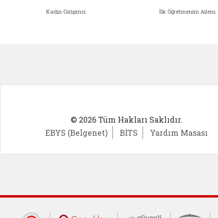
Kadın Girişimci
İlk Öğretmenim Ailem
Kadın Girişimci (yeni sekmede açıl
İlk Öğ
© 2026 Tüm Hakları Saklıdır.
EBYS (Belgenet)
BİTS
Yardım Masası
Cumhurbaşkanlığı İletişim Merkezi (CİM
Çocuklar Güvende (yeni 
Güvenli İnte
Güv