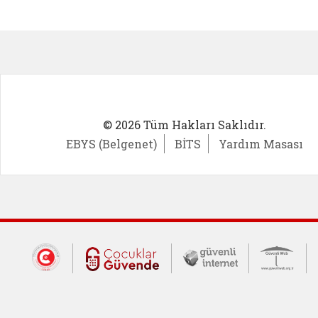
Kadın Girişimci (yeni sekmede açıl
İlk Öğ
© 2026 Tüm Hakları Saklıdır.
EBYS (Belgenet)
BİTS
Yardım Masası
Dış Bağlantılar
Cumhurbaşkanlığı İletişim Merkezi (CİM
Çocuklar Güvende (yeni 
Güvenli İnte
Güv