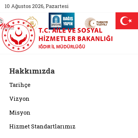
10 Ağustos 2026, Pazartesi
AİLEM İletişim Merkezi (yeni sekmede açılır)
Aile ve Nüfus On Yılı (yeni sekmede açılır)
Darülaceze bağış sayfası (yeni sekme
açılır)
 Aile (yeni sekmede açılır)
T.C. AILE VE SOSYAL
HIZMETLER BAKANLIĞI
IĞDIR İL MÜDÜRLÜĞÜ
Hakkımızda
Tarihçe
Vizyon
Misyon
Hizmet Standartlarımız