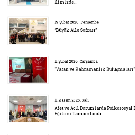
İlimizde…
Belgeyi aç: buyuk aile sofrasi
19 Şubat 2026, Perşembe
“Büyük Aile Sofrası”
Belgeyi aç: vatan ve kahramanl
11 Şubat 2026, Çarşamba
"Vatan ve Kahramanlık Buluşmaları
Belgeyi aç: afet ve acil duruml
11 Kasım 2025, Salı
Afet ve Acil Durumlarda Psikososyal 
Eğitimi Tamamlandı