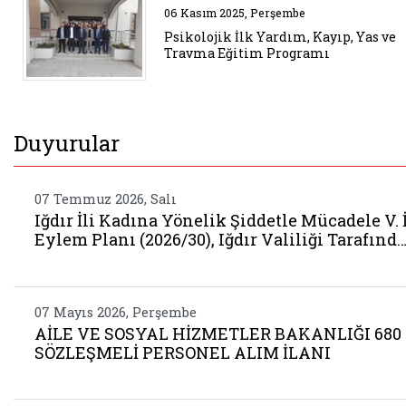
Belgeyi aç: psikolojik ilk yardi
06 Kasım 2025, Perşembe
Psikolojik İlk Yardım, Kayıp, Yas ve
Travma Eğitim Programı
Duyurular
07 Temmuz 2026, Salı
Iğdır İli Kadına Yönelik Şiddetle Mücadele V. İ
Eylem Planı (2026/30), Iğdır Valiliği Tarafınd
07 Mayıs 2026, Perşembe
AİLE VE SOSYAL HİZMETLER BAKANLIĞI 680
SÖZLEŞMELİ PERSONEL ALIM İLANI