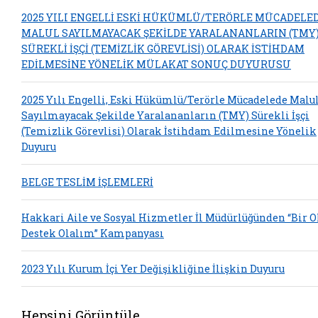
2025 YILI ENGELLİ ESKİ HÜKÜMLÜ/TERÖRLE MÜCADELE
MALUL SAYILMAYACAK ŞEKİLDE YARALANANLARIN (TMY
SÜREKLİ İŞÇİ (TEMİZLİK GÖREVLİSİ) OLARAK İSTİHDAM
EDİLMESİNE YÖNELİK MÜLAKAT SONUÇ DUYURUSU
2025 Yılı Engelli, Eski Hükümlü/Terörle Mücadelede Malu
Sayılmayacak Şekilde Yaralananların (TMY) Sürekli İşçi
(Temizlik Görevlisi) Olarak İstihdam Edilmesine Yönelik
Duyuru
BELGE TESLİM İŞLEMLERİ
Hakkari Aile ve Sosyal Hizmetler İl Müdürlüğünden “Bir 
Destek Olalım” Kampanyası
2023 Yılı Kurum İçi Yer Değişikliğine İlişkin Duyuru
Hepsini Görüntüle