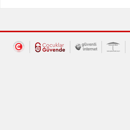
Dış Bağlantılar
Cumhurbaşkanlığı İletişim Merkezi (CİM
Çocuklar Güvende (yeni 
Güvenli İnte
Güv