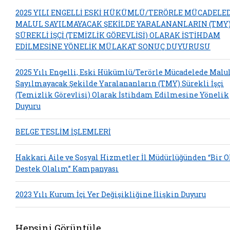
2025 YILI ENGELLİ ESKİ HÜKÜMLÜ/TERÖRLE MÜCADELE
MALUL SAYILMAYACAK ŞEKİLDE YARALANANLARIN (TMY
SÜREKLİ İŞÇİ (TEMİZLİK GÖREVLİSİ) OLARAK İSTİHDAM
EDİLMESİNE YÖNELİK MÜLAKAT SONUÇ DUYURUSU
2025 Yılı Engelli, Eski Hükümlü/Terörle Mücadelede Malu
Sayılmayacak Şekilde Yaralananların (TMY) Sürekli İşçi
(Temizlik Görevlisi) Olarak İstihdam Edilmesine Yönelik
Duyuru
BELGE TESLİM İŞLEMLERİ
Hakkari Aile ve Sosyal Hizmetler İl Müdürlüğünden “Bir 
Destek Olalım” Kampanyası
2023 Yılı Kurum İçi Yer Değişikliğine İlişkin Duyuru
Hepsini Görüntüle