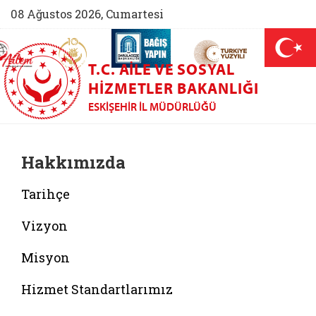
08 Ağustos 2026, Cumartesi
AİLEM İletişim Merkezi (yeni sekmede açılır)
Aile ve Nüfus On Yılı (yeni sekmede açılır)
Darülaceze bağış sayfası (yeni sekme
açılır)
 Aile (yeni sekmede açılır)
T.C. AILE VE SOSYAL
HIZMETLER BAKANLIĞI
ESKIŞEHIR İL MÜDÜRLÜĞÜ
Hakkımızda
Tarihçe
Vizyon
Misyon
Hizmet Standartlarımız