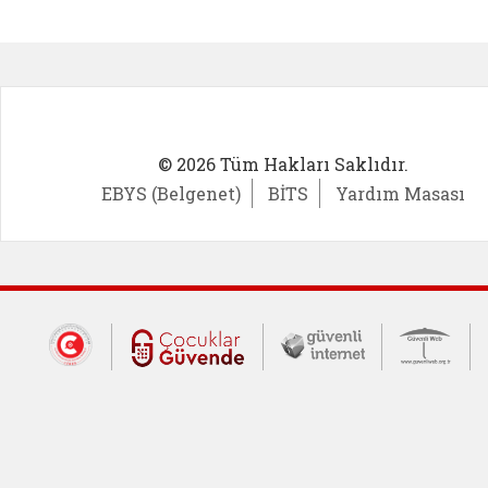
Kadın Girişimci (yeni sekmede açıl
İlk Öğ
© 2026 Tüm Hakları Saklıdır.
EBYS (Belgenet)
BİTS
Yardım Masası
Dış Bağlantılar
Cumhurbaşkanlığı İletişim Merkezi (CİM
Çocuklar Güvende (yeni 
Güvenli İnte
Güv