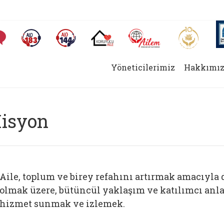
AİLEM İletişim Merkezi
Aile ve 
Sıkça Sorulan Sorular
Alo 183 (yeni sekmede açılır)
Alo 144 (yeni sekmede açılır)
Koruyucu Aile (yeni sekmede açılır)
Yöneticilerimiz
Hakkımız
isyon
Aile, toplum ve birey refahını artırmak amacıyla 
olmak üzere, bütüncül yaklaşım ve katılımcı anlayı
hizmet sunmak ve izlemek.