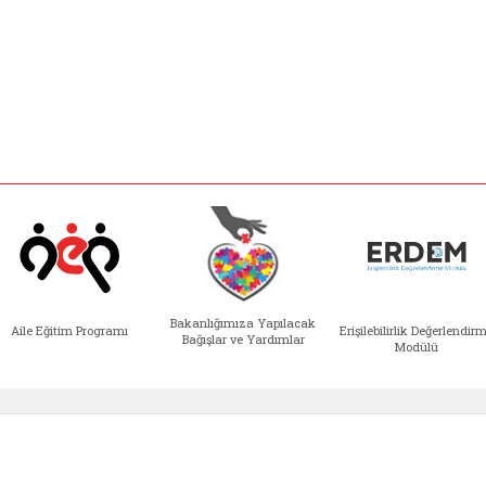
Bakanlığımıza Yapılacak
Aile Eğitim Programı
Erişilebilirlik Değerlendir
Bağışlar ve Yardımlar
Modülü
e açılır)
enim Ailem (yeni sekmede açılır)
Aile Eğitim Programı (yeni sekmede açılır
Bakanlığımıza Yapılacak 
Erişile