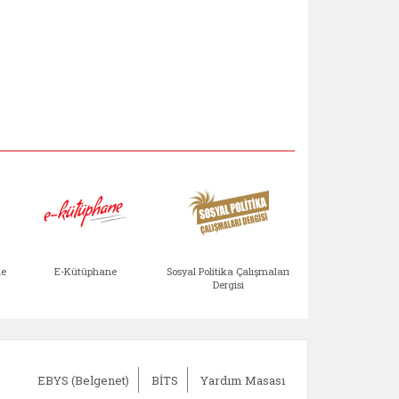
Aile Çocuk Derg
me
E-Kütüphane
Sosyal Politika Çalışmaları
Dergisi
)
Bağışlar ve Yardımlar (yeni sekmede açılır)
bilirlik Değerlendirme Modülü (yeni sekmede açıl
E-Kütüphane (yeni sekmede açılır)
Sosyal Politika Çalış
Ail
EBYS (Belgenet)
BİTS
Yardım Masası