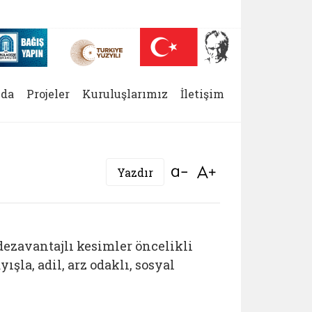
 (yeni sekmede açılır)
Nüfus On Yılı (yeni sekmede açılır)
Darülaceze bağış sayfası (yeni sekmede açılır)
da
Projeler
Kuruluşlarımız
İletişim
Bağlantıyı aç
Bağlantıyı aç
Yazdır
dezavantajlı kesimler öncelikli
şla, adil, arz odaklı, sosyal