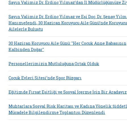
Sayın Valimiz Dr. Erdinç Yılmaz’dan İl Müdürlüğümüze Zi
Sayın Valimiz Dr. Erdinç Yılmaz ve Eşi Doç. Dr. Şenay Yıl
Hanımefendi, 30 Haziran Koruyucu Aile Günü’nde Koruyucu
Ailelerle Buluştu
30 Haziran Koruyucu Aile Günü: "Her Çocuk Anne Babasının
Kalbinden Doğar"
Personellerimizin Mutluluğuna Ortak Olduk
Çocuk Evleri Sitesi’nde Spor Rüzgarı
Eğitimde Fırsat Eşitliği ve Sosyal İçerme İçin Bir Aradayız
Muhtarlara Sosyal Risk Haritası ve Kadına Yönelik Şiddet
Mücadele Bilgilendirme Toplantısı Düzenlendi