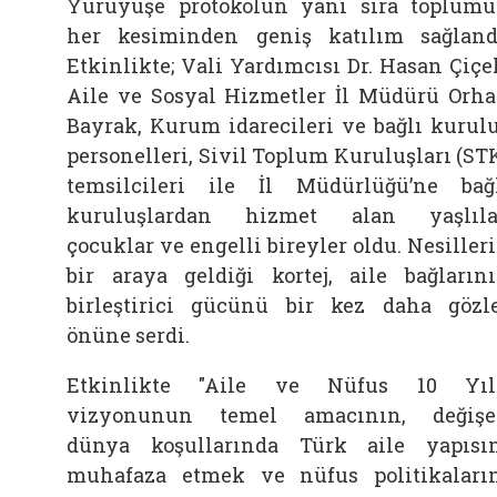
Yürüyüşe protokolün yanı sıra toplum
her kesiminden geniş katılım sağland
Etkinlikte; Vali Yardımcısı Dr. Hasan Çiçe
Aile ve Sosyal Hizmetler İl Müdürü Orh
Bayrak, Kurum idarecileri ve bağlı kurul
personelleri, Sivil Toplum Kuruluşları (ST
temsilcileri ile İl Müdürlüğü’ne bağ
kuruluşlardan hizmet alan yaşlıla
çocuklar ve engelli bireyler oldu. Nesiller
bir araya geldiği kortej, aile bağların
birleştirici gücünü bir kez daha gözl
önüne serdi.
Etkinlikte "Aile ve Nüfus 10 Yıl
vizyonunun temel amacının, değiş
dünya koşullarında Türk aile yapısı
muhafaza etmek ve nüfus politikaları