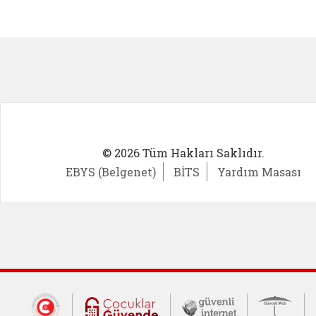
Kadın Girişimci (yeni sekmede açıl
İlk Öğ
© 2026 Tüm Hakları Saklıdır.
EBYS (Belgenet)
BİTS
Yardım Masası
Dış Bağlantılar
Cumhurbaşkanlığı İletişim Merkezi (CİM
Çocuklar Güvende (yeni 
Güvenli İnte
Güv