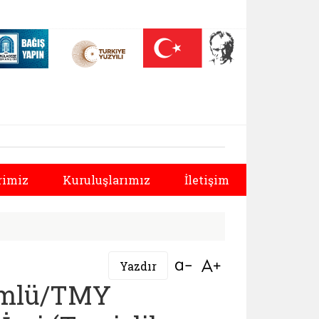
 (yeni sekmede açılır)
Nüfus On Yılı (yeni sekmede açılır)
Darülaceze bağış sayfası (yeni sekmede açılır)
rlüğü | 2025 Yılı E
Sonraki
rimiz
Kuruluşlarımız
İletişim
Bağlantıyı aç
Bağlantıyı aç
Yazdır
kümlü/TMY