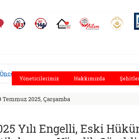
AİLEM İletişim Merkezi
Aile ve 
Sıkça Sorulan Sorular
Alo 183 (yeni sekmede açılır)
Alo 144 (yeni sekmede açılır)
Koruyucu Aile (yeni sekmede açılır)
l Hizmetler İl Müdü
Önceki
Yöneticilerimiz
Hakkımızda
Şehitle
9 Temmuz 2025, Çarşamba
025 Yılı Engelli, Eski Hü