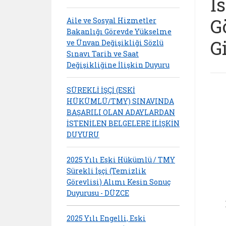
İ
G
Aile ve Sosyal Hizmetler
Bakanlığı Görevde Yükselme
G
ve Ünvan Değişikliği Sözlü
Sınavı Tarih ve Saat
Değişikliğine İlişkin Duyuru
SÜREKLİ İŞÇİ (ESKİ
HÜKÜMLÜ/TMY) SINAVINDA
BAŞARILI OLAN ADAYLARDAN
İSTENİLEN BELGELERE İLİŞKİN
DUYURU
2025 Yılı Eski Hükümlü / TMY
Sürekli İşçi (Temizlik
Görevlisi) Alımı Kesin Sonuç
Duyurusu - DÜZCE
2025 Yılı Engelli, Eski