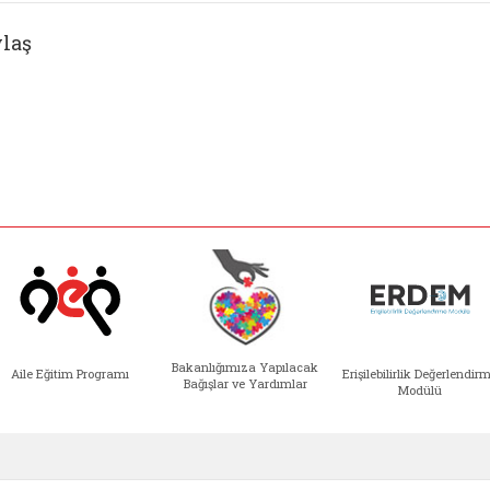
laş
Bakanlığımıza Yapılacak
Aile Eğitim Programı
Erişilebilirlik Değerlendir
Bağışlar ve Yardımlar
Modülü
e açılır)
enim Ailem (yeni sekmede açılır)
Aile Eğitim Programı (yeni sekmede açılır
Bakanlığımıza Yapılacak 
Erişile