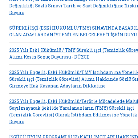
Değişikliği Sözlü Sınavı Tarih ve Saat Değişikliğine İlişki
Duyuru
SÜREKLİ İŞÇİ (ESKİ HÜKÜMLÜ/TMY) SINAVINDA BAŞARIL
OLAN ADAYLARDAN İSTENİLEN BELGELERE İLİŞKİN DUY
2025 Yılı Eski Hükümlü / TMY Sürekli İşçi (Temizlik Görev
Alımı Kesin Sonuç Duyurusu - DÜZCE
2025 Yılı Engelli, Eski Hükümlü/TMY İstihdamına Yöneli
Sürekli İşçi (Temizlik Görevlisi) Alımı Hakkında Sözlü S
Girmeye Hak Kazanan Adayların Dikkatine
2025 Yılı Engelli, Eski Hükümlü/Terörle Mücadelede Malu
Sayılmayacak Şekilde Yaralananların (TMY) Sürekli İşçi
(Temizlik Görevlisi) Olarak İstihdam Edilmesine Yönelik
Duyuru
İŞGÜCÜ UYUM PROGRAMI (İUP) KATILIMCILARI HAKKIN