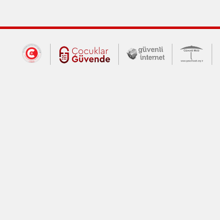
Dış Bağlantılar
Cumhurbaşkanlığı İletişim Merkezi (CİM
Çocuklar Güvende (yeni 
Güvenli İnte
Güv