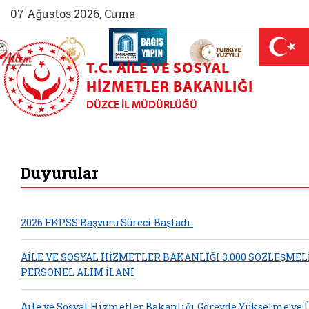
07 Ağustos 2026, Cuma
AİLEM İletişim Merkezi (yeni sekmede açılır)
Aile ve Nüfus On Yılı (yeni sekmede açılır)
Darülaceze bağış sayfası (yeni sekme
açılır)
 Aile (yeni sekmede açılır)
T.C. AILE VE SOSYAL
HIZMETLER BAKANLIĞI
DÜZCE İL MÜDÜRLÜĞÜ
Düzce Aile ve Sosya
Duyurular
2026 EKPSS Başvuru Süreci Başladı.
AİLE VE SOSYAL HİZMETLER BAKANLIĞI 3.000 SÖZLEŞMEL
PERSONEL ALIM İLANI
Aile ve Sosyal Hizmetler Bakanlığı Görevde Yükselme ve