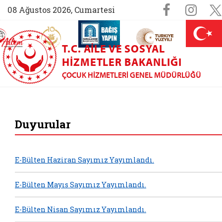
Sosyal M
Faceboo
Ins
08 Ağustos 2026, Cumartesi
AİLEM İletişim Merkezi (yeni sekmede açılır)
Aile ve Nüfus On Yılı (yeni sekmede açılır)
Darülaceze bağış sayfası (yeni sekme
açılır)
 Aile (yeni sekmede açılır)
T.C. AILE VE SOSYAL
HIZMETLER BAKANLIĞI
ÇOCUK HIZMETLERI GENEL MÜDÜRLÜĞÜ
Çocuk Hizmetleri G
Duyurular
E-Bülten Haziran Sayımız Yayımlandı.
E-Bülten Mayıs Sayımız Yayımlandı.
E-Bülten Nisan Sayımız Yayımlandı.