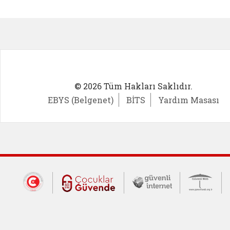
Kadın Girişimci (yeni sekmede açıl
İlk Öğ
© 2026 Tüm Hakları Saklıdır.
EBYS (Belgenet)
BİTS
Yardım Masası
Dış Bağlantılar
Cumhurbaşkanlığı İletişim Merkezi (CİM
Çocuklar Güvende (yeni 
Güvenli İnte
Güv