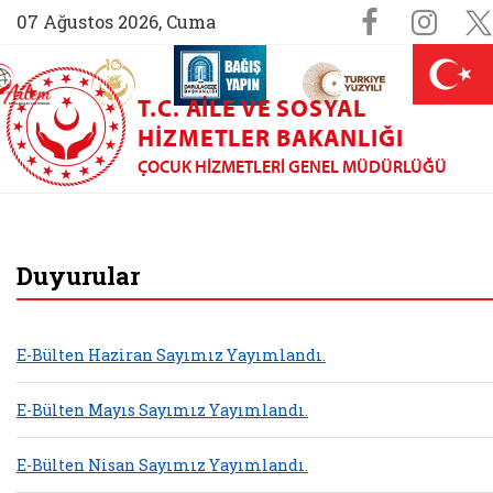
Sosyal M
Faceboo
Ins
07 Ağustos 2026, Cuma
AİLEM İletişim Merkezi (yeni sekmede açılır)
Aile ve Nüfus On Yılı (yeni sekmede açılır)
Darülaceze bağış sayfası (yeni sekme
açılır)
 Aile (yeni sekmede açılır)
T.C. AILE VE SOSYAL
HIZMETLER BAKANLIĞI
ÇOCUK HIZMETLERI GENEL MÜDÜRLÜĞÜ
Çocuk Hizmetleri G
Duyurular
E-Bülten Haziran Sayımız Yayımlandı.
E-Bülten Mayıs Sayımız Yayımlandı.
E-Bülten Nisan Sayımız Yayımlandı.