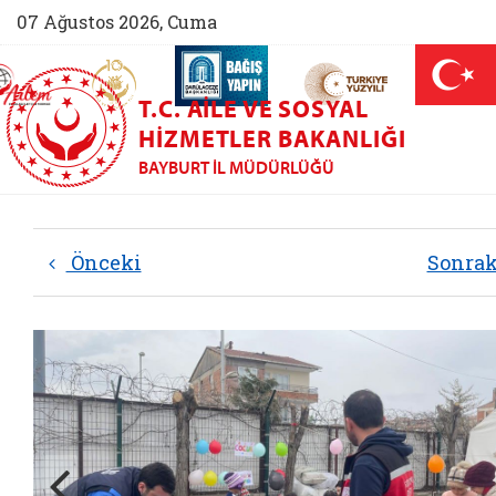
07 Ağustos 2026, Cuma
AİLEM İletişim Merkezi (yeni sekmede açılır)
Aile ve Nüfus On Yılı (yeni sekmede açılır)
Darülaceze bağış sayfası (yeni sekme
açılır)
 Aile (yeni sekmede açılır)
T.C. AILE VE SOSYAL
HIZMETLER BAKANLIĞI
BAYBURT İL MÜDÜRLÜĞÜ
Önceki
Sonra