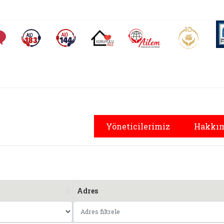
AİLEM İletişim Merkezi
Aile ve 
Sıkça Sorulan Sorular
Alo 183 (yeni sekmede açılır)
Alo 144 (yeni sekmede açılır)
Koruyucu Aile (yeni sekmede açılır)
yal Hizmetler İl Mü
Yöneticilerimiz
Hakkım
Adres