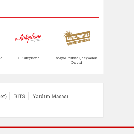
Aile Çocuk Derg
me
E-Kütüphane
Sosyal Politika Çalışmaları
Dergisi
)
Bağışlar ve Yardımlar (yeni sekmede açılır)
bilirlik Değerlendirme Modülü (yeni sekmede açıl
E-Kütüphane (yeni sekmede açılır)
Sosyal Politika Çalış
Ail
et)
BİTS
Yardım Masası