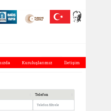
 (yeni sekmede açılır)
Nüfus On Yılı (yeni sekmede açılır)
Darülaceze bağış sayfası (yeni sekmede açılır)
dürlüğü | Kuruluşlar
Bağlantıyı aç
Bağlantıyı aç
Yazdır
ızda
Kuruluşlarımız
İletişim
Telefon