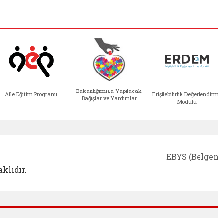
Bakanlığımıza Yapılacak
Aile Eğitim Programı
Erişilebilirlik Değerlendir
Bağışlar ve Yardımlar
Modülü
e açılır)
enim Ailem (yeni sekmede açılır)
Aile Eğitim Programı (yeni sekmede açılır
Bakanlığımıza Yapılacak 
Erişile
EBYS (Belgen
klıdır.