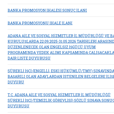
BANKA PROMOSYON İHALESİ SONUÇ İLANI
BANKA PROMOSYONU İHALE İLANI
ADANA AİLE VE SOSYAL HİZMETLER İL MÜDÜRLÜĞÜ VE B
KURULUŞLARDA 22.09.2025-31.05.2026 TARİHLERİ ARASIN
DÜZENLENECEK OLAN ENGELSİZ İŞGÜCÜ UYUM
PROGRAMINDA YEDEK ALIMI KAPSAMINDA ÇALIŞACAKL
DAİR LİSTE DUYURUSU
SÜREKLİ İŞÇİ (ENGELLİ, ESKİ HÜKÜMLÜ/TMY) SINAVIND
BAŞARILI OLAN ADAYLARDAN İSTENİLEN BELGELERE İLİŞ
DUYURU
T.C. ADANA AİLE VE SOSYAL HİZMETLER İL MÜDÜRLÜĞÜ
SÜREKLİ İŞÇİ (TEMİZLİK GÖREVLİSİ) SÖZLÜ SINAVA SONU
DUYURUSU