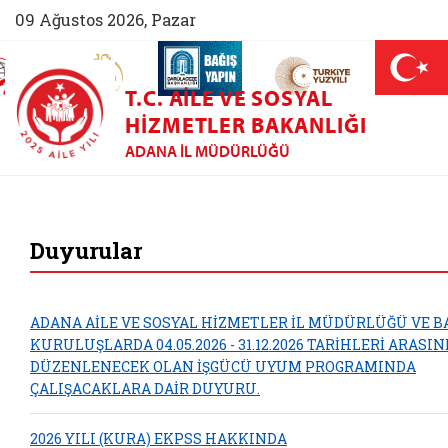
09 Ağustos 2026, Pazar
AİLEM İletişim Merkezi (yeni sekmede açılır)
Aile ve Nüfus On Yılı (yeni sekmede açılır)
Darülaceze bağış sayfası (yeni sekme
açılır)
 Aile (yeni sekmede açılır)
T.C. AILE VE SOSYAL
HIZMETLER BAKANLIĞI
ADANA İL MÜDÜRLÜĞÜ
Adana Aile ve Sosya
Duyurular
ADANA AİLE VE SOSYAL HİZMETLER İL MÜDÜRLÜĞÜ VE B
KURULUŞLARDA 04.05.2026 - 31.12.2026 TARİHLERİ ARASI
DÜZENLENECEK OLAN İŞGÜCÜ UYUM PROGRAMINDA
ÇALIŞACAKLARA DAİR DUYURU.
2026 YILI (KURA) EKPSS HAKKINDA