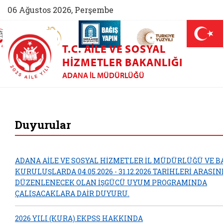
06 Ağustos 2026, Perşembe
AİLEM İletişim Merkezi (yeni sekmede açılır)
Aile ve Nüfus On Yılı (yeni sekmede açılır)
Darülaceze bağış sayfası (yeni sekme
açılır)
 Aile (yeni sekmede açılır)
T.C. AILE VE SOSYAL
HIZMETLER BAKANLIĞI
ADANA İL MÜDÜRLÜĞÜ
Adana Aile ve So
Duyurular
ADANA AİLE VE SOSYAL HİZMETLER İL MÜDÜRLÜĞÜ VE B
KURULUŞLARDA 04.05.2026 - 31.12.2026 TARİHLERİ ARASI
DÜZENLENECEK OLAN İŞGÜCÜ UYUM PROGRAMINDA
ÇALIŞACAKLARA DAİR DUYURU.
2026 YILI (KURA) EKPSS HAKKINDA