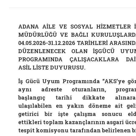
ADANA AİLE VE SOSYAL HİZMETLER İ
MÜDÜRLÜĞÜ VE BAĞLI KURULUŞLARD
04.05.2026-31.12.2026 TARİHLERİ ARASIN
DÜZENLENECEK OLAN İŞGÜCÜ UYU
PROGRAMINDA ÇALIŞACAKLARA DAİ
ASİL LİSTE DUYURUSU.
İş Gücü Uyum Programında “AKS’ye gö
aynı adreste oturanların, progra
başlangıç tarihi dikkate alınara
ulaşılabilen en yakın döneme ait gel
getirici bir işte çalışma sonucu el
ettikleri toplam kazançlarının asgari ücr
tespit komisyonu tarafından belirlenen b