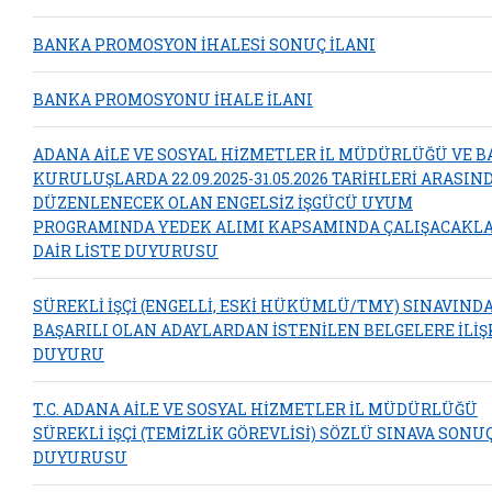
BANKA PROMOSYON İHALESİ SONUÇ İLANI
BANKA PROMOSYONU İHALE İLANI
ADANA AİLE VE SOSYAL HİZMETLER İL MÜDÜRLÜĞÜ VE B
KURULUŞLARDA 22.09.2025-31.05.2026 TARİHLERİ ARASIN
DÜZENLENECEK OLAN ENGELSİZ İŞGÜCÜ UYUM
PROGRAMINDA YEDEK ALIMI KAPSAMINDA ÇALIŞACAKL
DAİR LİSTE DUYURUSU
SÜREKLİ İŞÇİ (ENGELLİ, ESKİ HÜKÜMLÜ/TMY) SINAVIND
BAŞARILI OLAN ADAYLARDAN İSTENİLEN BELGELERE İLİŞ
DUYURU
T.C. ADANA AİLE VE SOSYAL HİZMETLER İL MÜDÜRLÜĞÜ
SÜREKLİ İŞÇİ (TEMİZLİK GÖREVLİSİ) SÖZLÜ SINAVA SONU
DUYURUSU