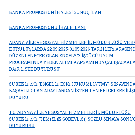
BANKA PROMOSYON İHALESİ SONUÇ İLANI
BANKA PROMOSYONU İHALE İLANI
ADANA AİLE VE SOSYAL HİZMETLER İL MÜDÜRLÜĞÜ VE B
KURULUŞLARDA 22.09.2025-31.05.2026 TARİHLERİ ARASIN
DÜZENLENECEK OLAN ENGELSİZ İŞGÜCÜ UYUM
PROGRAMINDA YEDEK ALIMI KAPSAMINDA ÇALIŞACAKL
DAİR LİSTE DUYURUSU
SÜREKLİ İŞÇİ (ENGELLİ, ESKİ HÜKÜMLÜ/TMY) SINAVIND
BAŞARILI OLAN ADAYLARDAN İSTENİLEN BELGELERE İLİŞ
DUYURU
T.C. ADANA AİLE VE SOSYAL HİZMETLER İL MÜDÜRLÜĞÜ
SÜREKLİ İŞÇİ (TEMİZLİK GÖREVLİSİ) SÖZLÜ SINAVA SONU
DUYURUSU