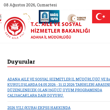
08 Ağustos 2026, Cumartesi
AİLEM İletişim Merkezi (yeni sekmede açılır)
Aile ve Nüfus On Yılı (yeni sekmede açılır)
Darülaceze bağış sayfası (yeni sekme
açılır)
 Aile (yeni sekmede açılır)
T.C. AILE VE SOSYAL
HIZMETLER BAKANLIĞI
ADANA İL MÜDÜRLÜĞÜ
Adana Aile ve Sosya
Duyurular
ADANA AİLE VE SOSYAL HİZMETLER İL MÜDÜRLÜĞÜ VE B
KURULUŞLARDA 04.05.2026 - 31.12.2026 TARİHLERİ ARASI
DÜZENLENECEK OLAN İŞGÜCÜ UYUM PROGRAMINDA
ÇALIŞACAKLARA DAİR DUYURU.
2026 YILI (KURA) EKPSS HAKKINDA