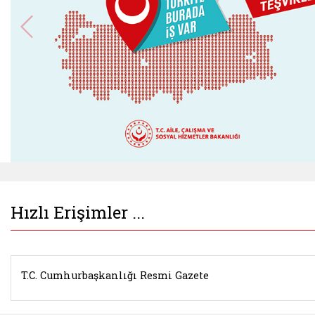
Belgeyi aç: istihdamseferberligi.ailevecalisma.g
Hızlı Erişimler ...
T.C. Cumhurbaşkanlığı Resmi Gazete