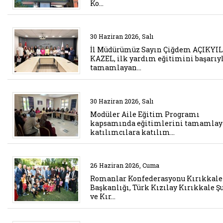
Ko…
Belgeyi aç: il mudurumuz sayin 
30 Haziran 2026, Salı
İl Müdürümüz Sayın Çiğdem AÇIKYI
KAZEL, ilk yardım eğitimini başarıy
tamamlayan…
Belgeyi aç: moduler aile egitim
30 Haziran 2026, Salı
Modüler Aile Eğitim Programı
kapsamında eğitimlerini tamamla
katılımcılara katılım…
Belgeyi aç: romanlar konfederasy
26 Haziran 2026, Cuma
Romanlar Konfederasyonu Kırıkkale 
Başkanlığı, Türk Kızılay Kırıkkale Ş
ve Kır…