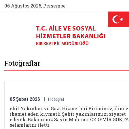
06 Ağustos 2026, Perşembe
Aile ve Nüfus On Yılı (yeni 
Darülaceze bağış sayf
orulan Sorular
Alo 183 (yeni sekmede açılır)
Alo 144 (yeni sekmede açılır)
Koruyucu Aile (yeni sekmede açılır)
AİLEM İletişim Merkezi (yeni sek
T.C. AILE VE SOSYAL
HIZMETLER BAKANLIĞI
KIRIKKALE İL MÜDÜRLÜĞÜ
Kırıkkale Aile ve S
Fotoğraflar
03 Şubat 2026
1 Fotoğraf
ehit Yakınları ve Gazi Hizmetleri Birimimiz, ilimi
ikamet eden kıymetli Şehit yakınlarımızı ziyaret
ederek, Bakanımız Sayın Mahinur ÖZDEMİR GÖKTA
selamlarını iletti.