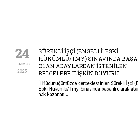
24
SÜREKLI İŞÇI (ENGELLI, ESKI
HÜKÜMLÜ/TMY) SINAVINDA BAŞA
TEMMUZ
OLAN ADAYLARDAN İSTENILEN
2025
BELGELERE İLIŞKIN DUYURU
İl Müdürlüğümüzce gerçekleştirilen Sürekli İşçi (E
Eski Hükümlü/Tmy) Sınavında başarılı olarak at
hak kazanan…