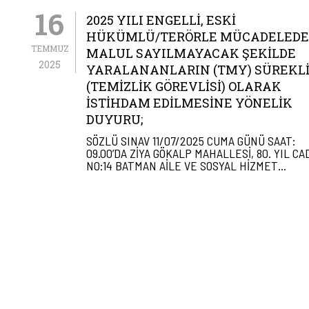
16
2025 YILI ENGELLI, ESKI
HÜKÜMLÜ/TERÖRLE MÜCADELEDE
TEMMUZ
MALUL SAYILMAYACAK ŞEKILDE
2025
YARALANANLARIN (TMY) SÜREKLI 
(TEMIZLIK GÖREVLISI) OLARAK
İSTIHDAM EDILMESINE YÖNELIK
DUYURU;
SÖZLÜ SINAV 11/07/2025 CUMA GÜNÜ SAAT:
09.00’DA ZİYA GÖKALP MAHALLESİ, 80. YIL CA
NO:14 BATMAN AİLE VE SOSYAL HİZMET…