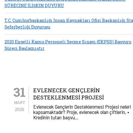
SÜRECİNE İLİŞKİN DUYURU
T.C. Cumhurbaşkanlığı İnsan Kaynakları Ofisi Başkanlığı Sta
Seferberliği Duyurusu
2020 Engelli Kamu Personeli Seçme Sınavı (EKPSS) Başvuru
Süreci Başlamıştır
31
EVLENECEK GENÇLERIN
DESTEKLENMESI PROJESI
MART
Evlenecek Gençlerin Desteklenmesi Projesi neleri
2026
kapsamaktadır? Proje, evlenecek olan çiftlerin, •
Kredinin tutarı başvu…