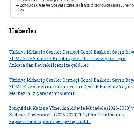
— Zonguldak Aile ve Sosyal Hizmetler İl Md. (@zonguldakaile)
June 15
2026
Haberler
Türkiye Muharip Gaziler Derneği Genel Başkanı Sayın Bey
YUMUK ve Yönetim Kurulu üyeleri bir dizi ziyaret için
Ankara’dan Devrek ilçemize geldiler.
Türkiye Muharip Gaziler Derneği Genel Başkanı Sayın Bey
YUMUK ve yönetim kurulu üyeleri Devrek Engelsiz Yaşam
Merkezini ziyaret etmişlerdir.
Zonguldak Kadına Yönelik Şiddetle Mücadele (2026-2030) v
Kadının Güçlenmesi (2026-2028) İl Eylem Planlarımız
kapsamında toplantı gerçekleştirildi.