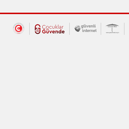
Dış Bağlantılar
Cumhurbaşkanlığı İletişim Merkezi (CİM
Çocuklar Güvende (yeni 
Güvenli İnte
Güv