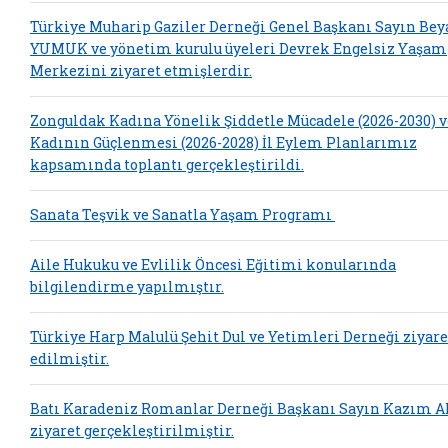
Türkiye Muharip Gaziler Derneği Genel Başkanı Sayın Bey
YUMUK ve yönetim kurulu üyeleri Devrek Engelsiz Yaşam
Merkezini ziyaret etmişlerdir.
Zonguldak Kadına Yönelik Şiddetle Mücadele (2026-2030) v
Kadının Güçlenmesi (2026-2028) İl Eylem Planlarımız
kapsamında toplantı gerçekleştirildi.
Sanata Teşvik ve Sanatla Yaşam Programı
Aile Hukuku ve Evlilik Öncesi Eğitimi konularında
bilgilendirme yapılmıştır.
Türkiye Harp Malulü Şehit Dul ve Yetimleri Derneği ziyare
edilmiştir.
Batı Karadeniz Romanlar Derneği Başkanı Sayın Kazım A
ziyaret gerçekleştirilmiştir.