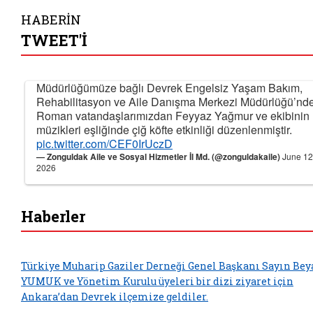
HABERİN
TWEET'İ
Müdürlüğümüze bağlı Devrek Engelsiz Yaşam Bakım,
Rehabilitasyon ve Aile Danışma Merkezi Müdürlüğü’nde
Roman vatandaşlarımızdan Feyyaz Yağmur ve ekibinin
müzikleri eşliğinde çiğ köfte etkinliği düzenlenmiştir.
pic.twitter.com/CEF0IrUczD
— Zonguldak Aile ve Sosyal Hizmetler İl Md. (@zonguldakaile)
June 12
2026
Haberler
Türkiye Muharip Gaziler Derneği Genel Başkanı Sayın Bey
YUMUK ve Yönetim Kurulu üyeleri bir dizi ziyaret için
Ankara’dan Devrek ilçemize geldiler.