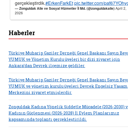
gerçekleştirdik.
#ErkenFarkEt
pic.twitter.com/paf67YOhy
— Zonguldak Aile ve Sosyal Hizmetler İl Md. (@zonguldakaile)
April 2,
2026
Haberler
Türkiye Muharip Gaziler Derneği Genel Başkanı Sayın Bey
YUMUK ve Yönetim Kurulu üyeleri bir dizi ziyaret için
Ankara’dan Devrek ilçemize geldiler.
Türkiye Muharip Gaziler Derneği Genel Başkanı Sayın Bey
YUMUK ve yönetim kurulu üyeleri Devrek Engelsiz Yaşam
Merkezini ziyaret etmişlerdir.
Zonguldak Kadına Yönelik Şiddetle Mücadele (2026-2030) v
Kadının Güçlenmesi (2026-2028) İl Eylem Planlarımız
kapsamında toplantı gerçekleştirildi.