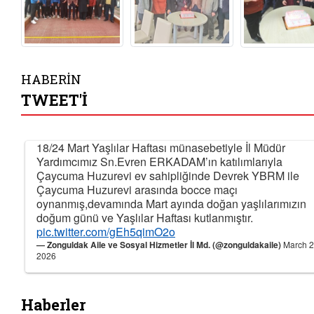
HABERİN
TWEET'İ
18/24 Mart Yaşlılar Haftası münasebetiyle İl Müdür
Yardımcımız Sn.Evren ERKADAM’ın katılımlarıyla
Çaycuma Huzurevi ev sahipliğinde Devrek YBRM ile
Çaycuma Huzurevi arasında bocce maçı
oynanmış,devamında Mart ayında doğan yaşlılarımızın
doğum günü ve Yaşlılar Haftası kutlanmıştır.
pic.twitter.com/gEh5qimO2o
— Zonguldak Aile ve Sosyal Hizmetler İl Md. (@zonguldakaile)
March 2
2026
Haberler