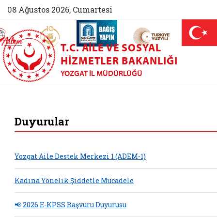
08 Ağustos 2026, Cumartesi
AİLEM İletişim Merkezi (yeni sekmede açılır)
Aile ve Nüfus On Yılı (yeni sekmede açılır)
Darülaceze bağış sayfası (yeni sekme
açılır)
 Aile (yeni sekmede açılır)
T.C. AILE VE SOSYAL
HIZMETLER BAKANLIĞI
YOZGAT İL MÜDÜRLÜĞÜ
Yozgat Aile ve Sos
Duyurular
Yozgat Aile Destek Merkezi 1 (ADEM-1)
Kadına Yönelik Şiddetle Mücadele
📢 2026 E-KPSS Başvuru Duyurusu