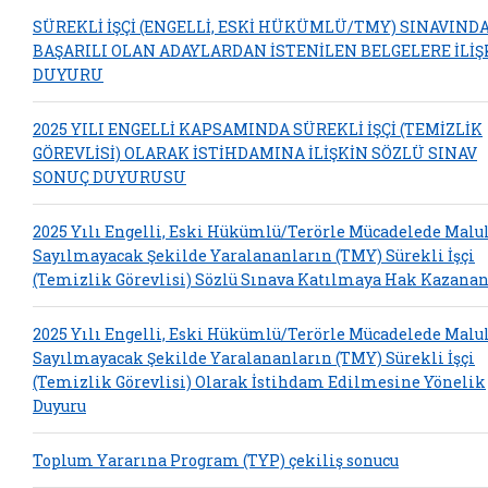
SÜREKLİ İŞÇİ (ENGELLİ, ESKİ HÜKÜMLÜ/TMY) SINAVIND
BAŞARILI OLAN ADAYLARDAN İSTENİLEN BELGELERE İLİŞ
DUYURU
2025 YILI ENGELLİ KAPSAMINDA SÜREKLİ İŞÇİ (TEMİZLİK
GÖREVLİSİ) OLARAK İSTİHDAMINA İLİŞKİN SÖZLÜ SINAV
SONUÇ DUYURUSU
2025 Yılı Engelli, Eski Hükümlü/Terörle Mücadelede Malu
Sayılmayacak Şekilde Yaralananların (TMY) Sürekli İşçi
(Temizlik Görevlisi) Sözlü Sınava Katılmaya Hak Kazanan
2025 Yılı Engelli, Eski Hükümlü/Terörle Mücadelede Malu
Sayılmayacak Şekilde Yaralananların (TMY) Sürekli İşçi
(Temizlik Görevlisi) Olarak İstihdam Edilmesine Yönelik
Duyuru
Toplum Yararına Program (TYP) çekiliş sonucu