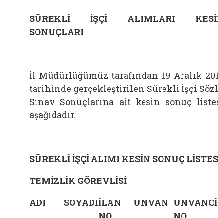
SÜREKLİ İŞÇİ ALIMLARI KESİ
SONUÇLARI
İl Müdürlüğümüz tarafından 19 Aralık 20
tarihinde gerçekleştirilen Sürekli İşçi Söz
Sınav Sonuçlarına ait k
esin sonuç liste
aşağıdadır.
SÜREKLİ İŞÇİ ALIMI KESİN SONUÇ LİSTES
TEMİZLİK GÖREVLİSİ
ADI
SOYADI
İLAN
UNVAN
UNVAN
C
NO
NO