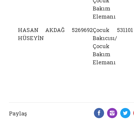
Çocuk
Bakım
Elemanı
HASAN
AKDAĞ
5269692
Çocuk
531101
HÜSEYİN
Bakıcısı/
Çocuk
Bakım
Elemanı
Paylaş
Facebook 
Insta
T