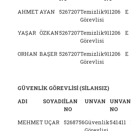
AHMET
AYAN
5267207
Temizlik
911206
E
Görevlisi
YAŞAR
ÖZKAN
5267207
Temizlik
911206
E
Görevlisi
ORHAN
BAŞER
5267207
Temizlik
911206
E
Görevlisi
GÜVENLİK GÖREVLİSİ (SİLAHSIZ)
ADI
SOYADI
İLAN
UNVAN
UNVAN
NO
NO
MEHMET
UÇAR
5268756
Güvenlik
541411
Görevlisi