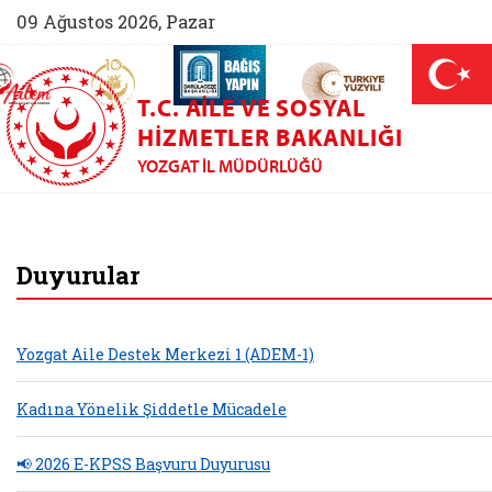
09 Ağustos 2026, Pazar
AİLEM İletişim Merkezi (yeni sekmede açılır)
Aile ve Nüfus On Yılı (yeni sekmede açılır)
Darülaceze bağış sayfası (yeni sekme
açılır)
 Aile (yeni sekmede açılır)
T.C. AILE VE SOSYAL
HIZMETLER BAKANLIĞI
YOZGAT İL MÜDÜRLÜĞÜ
Yozgat Aile ve Sosy
Duyurular
Yozgat Aile Destek Merkezi 1 (ADEM-1)
Kadına Yönelik Şiddetle Mücadele
📢 2026 E-KPSS Başvuru Duyurusu