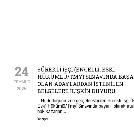
24
SÜREKLİ İŞÇİ (ENGELLİ, ESKİ
HÜKÜMLÜ/TMY) SINAVINDA BAŞA
TEMMUZ
OLAN ADAYLARDAN İSTENİLEN
2025
BELGELERE İLİŞKİN DUYURU
İl Müdürlüğümüzce gerçekleştirilen Sürekli İşçi (E
Eski Hükümlü/Tmy) Sınavında başarılı olarak at
hak kazanan…
Yozgat