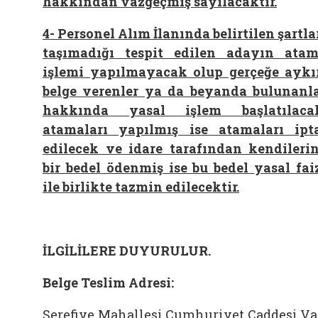
hakkından vazgeçmiş sayılacaktır.
4-
Personel Alım İlanında belirtilen şartla
taşımadığı tespit edilen adayın ata
işlemi yapılmayacak olup gerçeğe aykı
belge verenler ya da beyanda bulunanl
hakkında yasal işlem başlatılaca
atamaları yapılmış ise atamaları ipt
edilecek ve idare tarafından kendileri
bir bedel ödenmiş ise bu bedel yasal fai
ile birlikte tazmin edilecektir.
İLGİLİLERE DUYURULUR.
Belge Teslim Adresi:
Şerefiye Mahallesi Cumhuriyet Caddesi V