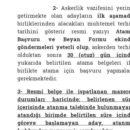
2
-
Askerlik vazifesini yeri
getirmekte olan adayların
ilk aşama
birliklerinden alacakları muhtemel terh
tarihini gösterir resmi yazıyı
Atam
Başvuru ve Beyan Formu ekind
göndermeleri yeterli olup
, askerden terh
olduktan sonra
30 (otuz) gün için
yukarıda belirtilen atama belgeleri i
birlikte atama için başvuru yapmala
gerekmektedir.
3- Resmi belge ile ispatlanan mazer
durumları haricinde; belirlenen sü
içerisinde atanma talebinde bulunmaya
atandığı birimde belirtilen süre için
göreve başlamayan aday, atanm