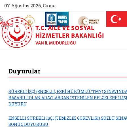
07 Ağustos 2026, Cuma
AİLEM İletişim Merkezi (yeni sekmede açılır)
Aile ve Nüfus On Yılı (yeni sekmede açılır)
Darülaceze bağış sayfası (yeni sekme
açılır)
 Aile (yeni sekmede açılır)
T.C. AILE VE SOSYAL
HIZMETLER BAKANLIĞI
VAN İL MÜDÜRLÜĞÜ
Van Aile ve Sosya
Duyurular
SÜREKLİ İŞÇİ (ENGELLİ, ESKİ HÜKÜMLÜ/TMY) SINAVIND
BAŞARILI OLAN ADAYLARDAN İSTENİLEN BELGELERE İLİŞ
DUYURU
ENGELLİ SÜREKLİ İŞÇİ (TEMİZLİK GÖREVLİSİ) SÖZLÜ SINA
SONUÇ DUYURUSU