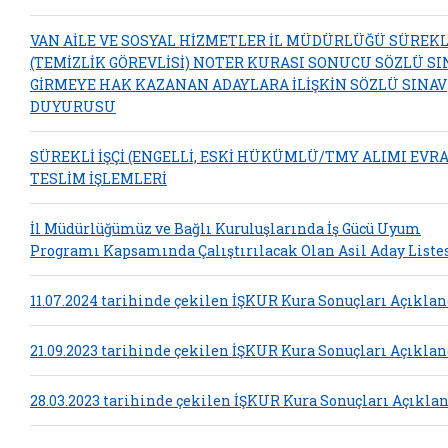
VAN AİLE VE SOSYAL HİZMETLER İL MÜDÜRLÜĞÜ SÜREKLİ
(TEMİZLİK GÖREVLİSİ) NOTER KURASI SONUCU SÖZLÜ SI
GİRMEYE HAK KAZANAN ADAYLARA İLİŞKİN SÖZLÜ SINAV
DUYURUSU
SÜREKLİ İŞÇİ (ENGELLİ, ESKİ HÜKÜMLÜ/TMY ALIMI EVR
TESLİM İŞLEMLERİ
İl Müdürlüğümüz ve Bağlı Kuruluşlarında İş Gücü Uyum
Programı Kapsamında Çalıştırılacak Olan Asil Aday Liste
11.07.2024 tarihinde çekilen İŞKUR Kura Sonuçları Açıklan
21.09.2023 tarihinde çekilen İŞKUR Kura Sonuçları Açıklan
28.03.2023 tarihinde çekilen İŞKUR Kura Sonuçları Açıkla